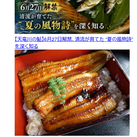
【天竜川の鮎】6月27日解禁、清流が育てた “夏の風物詩”
を深く知る