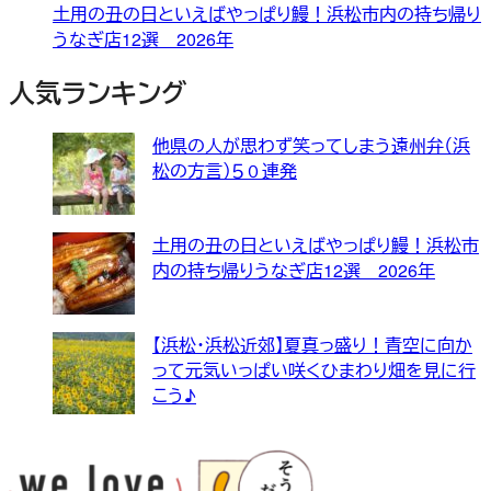
土用の丑の日といえばやっぱり鰻！浜松市内の持ち帰り
うなぎ店12選 2026年
人気ランキング
他県の人が思わず笑ってしまう遠州弁（浜
松の方言）５０連発
土用の丑の日といえばやっぱり鰻！浜松市
内の持ち帰りうなぎ店12選 2026年
【浜松・浜松近郊】夏真っ盛り！青空に向か
って元気いっぱい咲くひまわり畑を見に行
こう♪