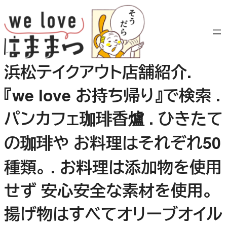
内
容
を
ス
キ
浜松テイクアウト店舗紹介.
ッ
プ
『we love お持ち帰り』で検索 .
パンカフェ珈琲香爐 . ひきたて
の珈琲や お料理はそれぞれ50
種類。 . お料理は添加物を使用
せず 安心安全な素材を使用。
揚げ物はすべてオリーブオイル