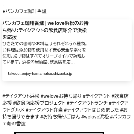
.
●パンカフェ珈琲香爐
パンカフェ珈琲香爐 | we love浜松のお持
ち帰り：テイクアウトの飲食店紹介で浜松
を応援
ひきたての珈琲やお料理はそれぞれ５０種類。
お料理は添加物を使用せず安心安全な素材を
使用。揚げ物はすべてオリーブオイルで調理し
ています。 浜松の居酒屋、飲食店を応…
takeout.enjoy-hamamatsu.shizuoka.jp
.
#テイクアウト浜松 #weloveお持ち帰り #テイクアウト #飲食店
応援 #飲食店応援プロジェクト #テイクアウトランチ #テイクア
ウトグルメ #テイクアウト弁当 #テイクアウトはじめました #お
持ち帰りできます #お持ち帰りごはん #welove浜松 #パンカフ
ェ珈琲香爐