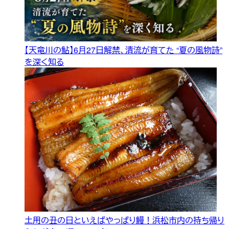
【天竜川の鮎】6月27日解禁、清流が育てた “夏の風物詩”
を深く知る
土用の丑の日といえばやっぱり鰻！浜松市内の持ち帰り