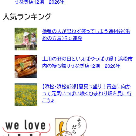
うなぎ店12選 2026年
人気ランキング
他県の人が思わず笑ってしまう遠州弁（浜
松の方言）５０連発
土用の丑の日といえばやっぱり鰻！浜松市
内の持ち帰りうなぎ店12選 2026年
【浜松・浜松近郊】夏真っ盛り！青空に向か
って元気いっぱい咲くひまわり畑を見に行
こう♪