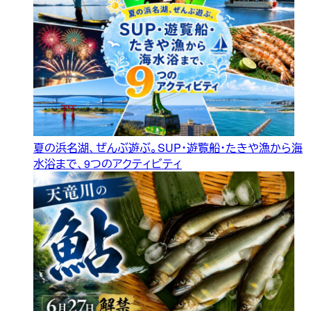
夏の浜名湖、ぜんぶ遊ぶ。SUP・遊覧船・たきや漁から海
水浴まで、9つのアクティビティ