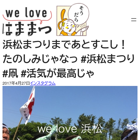
内
容
を
ス
キ
浜松まつりまであとすこし！
ッ
プ
たのしみじゃなっ #浜松まつり
#凧 #活気が最高じゃ
2017年4月27日
インスタグラム