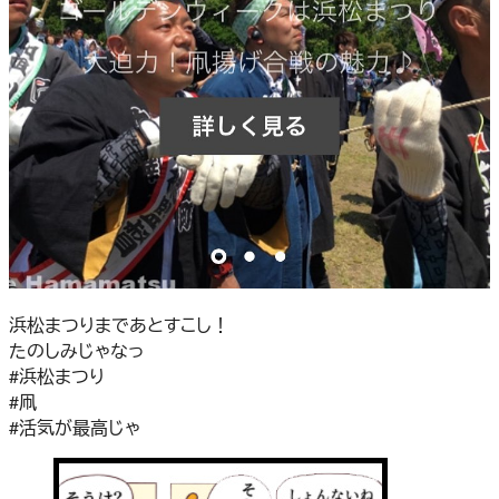
浜松まつりまであとすこし！
たのしみじゃなっ
#浜松まつり
#凧
#活気が最高じゃ