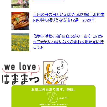
土用の丑の日といえばやっぱり鰻！浜松市
内の持ち帰りうなぎ店12選 2026年
【浜松・浜松近郊】夏真っ盛り！青空に向か
って元気いっぱい咲くひまわり畑を見に行
こう♪