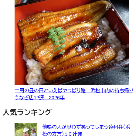
土用の丑の日といえばやっぱり鰻！浜松市内の持ち帰り
うなぎ店12選 2026年
人気ランキング
他県の人が思わず笑ってしまう遠州弁（浜
松の方言）５０連発