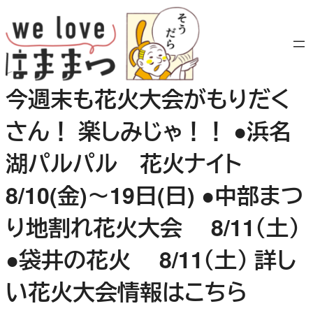
内
容
を
ス
キ
今週末も花火大会がもりだく
ッ
プ
さん！ 楽しみじゃ！！ ●浜名
湖パルパル 花火ナイト
8/10(金)～19日(日) ●中部まつ
り地割れ花火大会 8/11（土）
●袋井の花火 8/11（土） 詳し
い花火大会情報はこちら