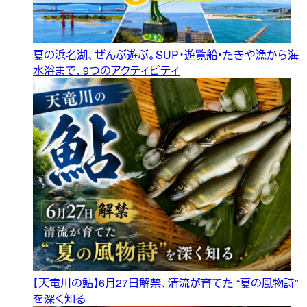
夏の浜名湖、ぜんぶ遊ぶ。SUP・遊覧船・たきや漁から海
水浴まで、9つのアクティビティ
【天竜川の鮎】6月27日解禁、清流が育てた “夏の風物詩”
を深く知る