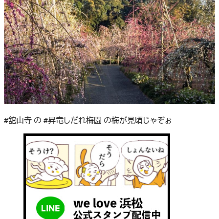
#舘山寺 の #昇竜しだれ梅園 の梅が見頃じゃぞぉ