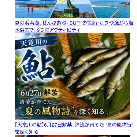
夏の浜名湖、ぜんぶ遊ぶ。SUP・遊覧船・たきや漁から海
水浴まで、9つのアクティビティ
【天竜川の鮎】6月27日解禁、清流が育てた “夏の風物詩”
を深く知る