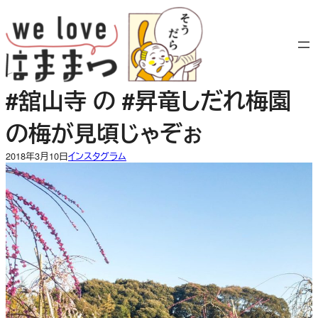
内
容
を
ス
キ
#舘山寺 の #昇竜しだれ梅園
ッ
プ
の梅が見頃じゃぞぉ
2018年3月10日
インスタグラム