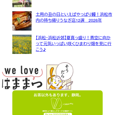
土用の丑の日といえばやっぱり鰻！浜松市
内の持ち帰りうなぎ店12選 2026年
【浜松・浜松近郊】夏真っ盛り！青空に向か
って元気いっぱい咲くひまわり畑を見に行
こう♪