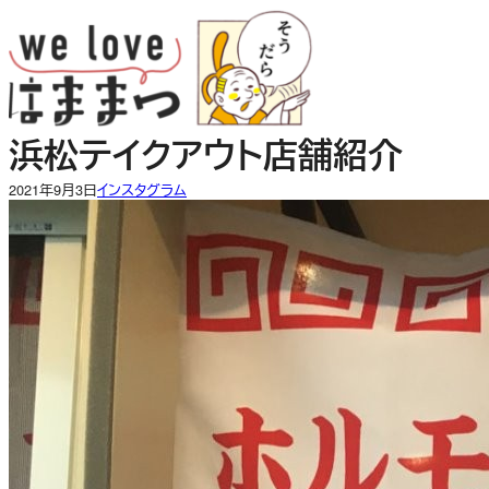
内
容
を
ス
キ
浜松テイクアウト店舗紹介
ッ
プ
2021年9月3日
インスタグラム