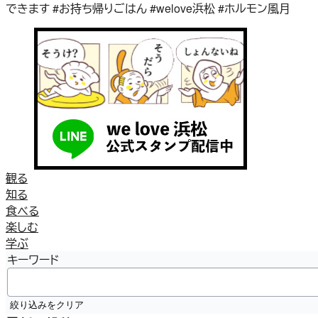
できます #お持ち帰りごはん #welove浜松 #ホルモン風月
観る
知る
食べる
楽しむ
学ぶ
キーワード
絞り込みをクリア