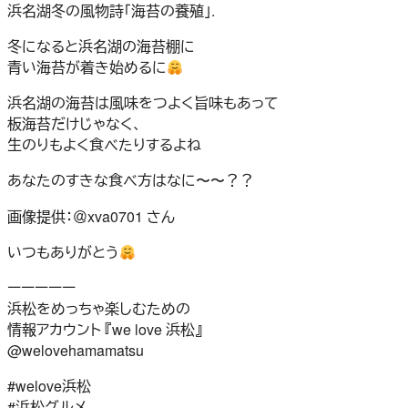
浜名湖冬の風物詩「海苔の養殖」.
冬になると浜名湖の海苔棚に
青い海苔が着き始めるに
浜名湖の海苔は風味をつよく旨味もあって
板海苔だけじゃなく、
生のりもよく食べたりするよね
あなたのすきな食べ方はなに〜〜？？
画像提供：＠xva0701 さん
いつもありがとう
ーーーーー
浜松をめっちゃ楽しむための
情報アカウント 『we love 浜松』
@welovehamamatsu
#welove浜松
#浜松グルメ