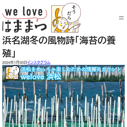
内
容
を
ス
キ
浜名湖冬の風物詩「海苔の養
ッ
プ
殖」
2024年1月30日
インスタグラム