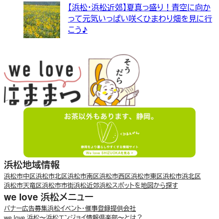
【浜松・浜松近郊】夏真っ盛り！青空に向か
って元気いっぱい咲くひまわり畑を見に行
こう♪
浜松地域情報
浜松市中区
浜松市北区
浜松市南区
浜松市西区
浜松市東区
浜松市浜北区
浜松市天竜区
浜松市市街
浜松近郊
浜松スポットを地図から探す
we love 浜松メニュー
バナー広告募集
浜松イベント・催事登録
提供会社
we love 浜松〜浜松エンジョイ情報倶楽部〜とは？