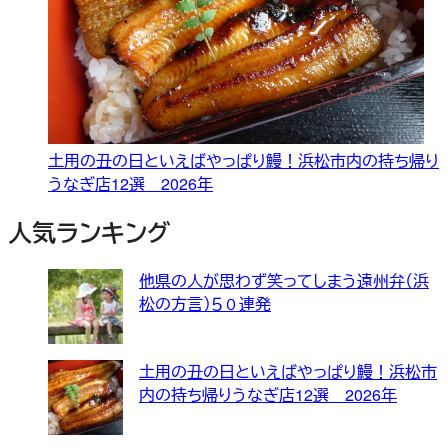
土用の丑の日といえばやっぱり鰻！浜松市内の持ち帰り
うなぎ店12選 2026年
人気ランキング
他県の人が思わず笑ってしまう遠州弁（浜
松の方言）５０連発
土用の丑の日といえばやっぱり鰻！浜松市
内の持ち帰りうなぎ店12選 2026年