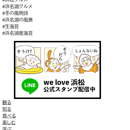
#浜名湖グルメ
#冬の風物詩
#浜名湖の風景
#生海苔
#浜名湖産海苔
観る
知る
食べる
楽しむ
学ぶ