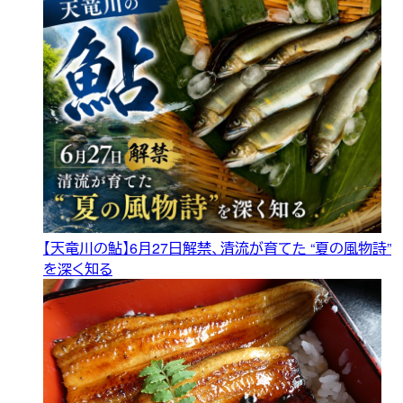
【天竜川の鮎】6月27日解禁、清流が育てた “夏の風物詩”
を深く知る