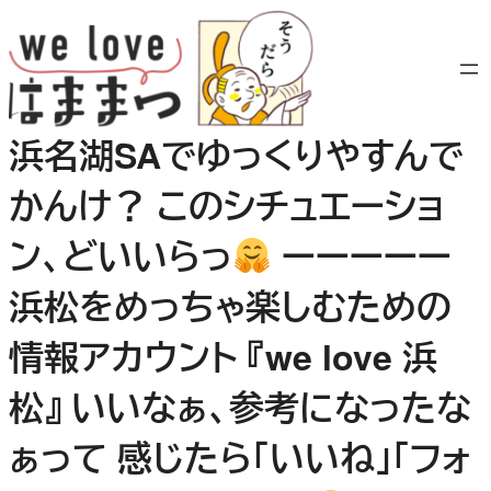
内
容
を
ス
キ
浜名湖SAでゆっくりやすんで
ッ
プ
かんけ？ このシチュエーショ
ン、どいいらっ
ーーーーー
浜松をめっちゃ楽しむための
情報アカウント 『we love 浜
松』 いいなぁ、参考になったな
ぁって 感じたら「いいね」「フォ