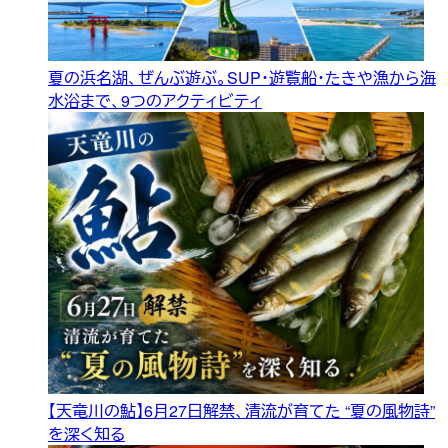
夏の浜名湖、ぜんぶ遊ぶ。SUP・遊覧船・たきや漁から海
水浴まで、9つのアクティビティ
【天竜川の鮎】6月27日解禁、清流が育てた “夏の風物詩”
を深く知る