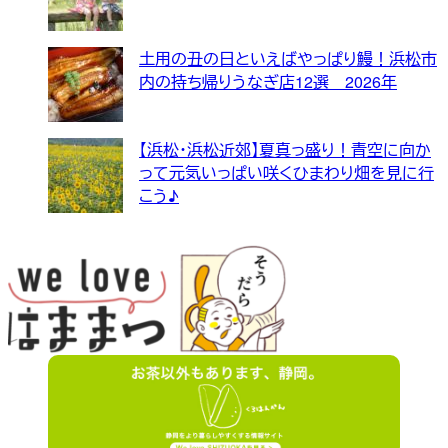
土用の丑の日といえばやっぱり鰻！浜松市
内の持ち帰りうなぎ店12選 2026年
【浜松・浜松近郊】夏真っ盛り！青空に向か
って元気いっぱい咲くひまわり畑を見に行
こう♪