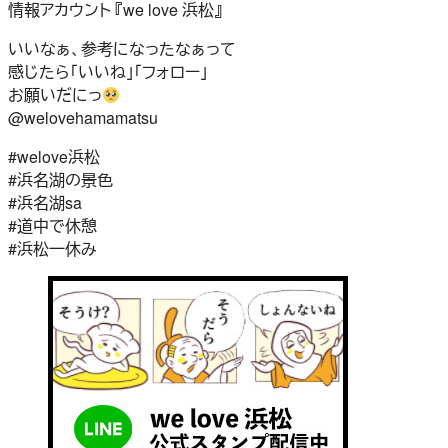
情報アカウント 『we love 浜松』
いいなぁ、参考になったなぁって
感じたら「いいね」「フォロー」
お願いだにっ
@welovehamamatsu
#welove浜松
#浜名湖の景色
#浜名湖sa
#道中で休憩
#浜松一休み