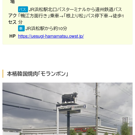
場
JR浜松駅北口バスターミナルから遠州鉄道バス
バス
アク
「鴨江方面行き」乗車→「根上り松」バス停下車→徒歩1
セス
分
JR浜松駅から約10分
車
HP
https://uesugi-hamamatsu.owst.jp/
本格韓国焼肉「モランボン」