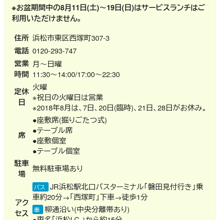
※お盆期間中の8月11日(土)～19日(日)はサービスランチはご
利用いただけません。
住所
浜松市東区西塚町307-3
電話
0120-293-747
営業
月～日曜
時間
11:30～14:00/17:00～22:30
火曜
定休
※祝日の火曜日は営業
日
※2018年8月は、7日、20日(臨時)、21日、28日がお休み。
●座敷席(掘りごたつ式)
●テーブル席
席
●座敷個室
●テーブル個室
駐車
無料駐車場あり
場
JR浜松駅北口バスターミナル「磐田見付行き」乗
バス
車約20分→「西塚町」下車→徒歩1分
アク
柳通沿い(中央分離帯あり)
車
セス
●東名「浜松I.C.」から約15分