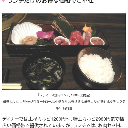
ランチだけのお得な価格でご奉仕
「レディース焼肉ランチ」1,380円(税込)
厳選カルビ/山形・米沢牛ミートロール/中落ちタン/鶏せせり/厳選カルビ/殻付ホタテ/カクテ
キ/一品料理
ディナーでは上杉カルビ1280円～、特上カルビ2980円まで幅
広い価格帯で提供されていますが、ランチでは、お肉セットに