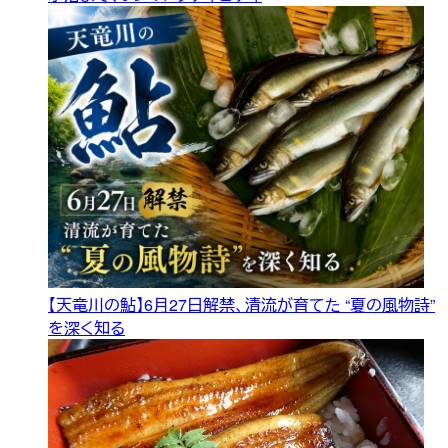
【天竜川の鮎】6月27日解禁、清流が育てた “夏の風物詩”
を深く知る