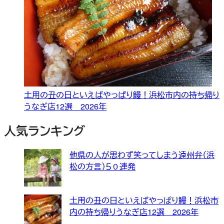
土用の丑の日といえばやっぱり鰻！浜松市内の持ち帰り
うなぎ店12選 2026年
人気ランキング
他県の人が思わず笑ってしまう遠州弁（浜
松の方言）５０連発
土用の丑の日といえばやっぱり鰻！浜松市
内の持ち帰りうなぎ店12選 2026年