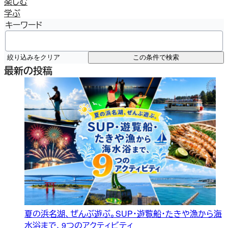
楽しむ
学ぶ
キーワード
絞り込みをクリア
この条件で検索
最新の投稿
夏の浜名湖、ぜんぶ遊ぶ。SUP・遊覧船・たきや漁から海
水浴まで、9つのアクティビティ