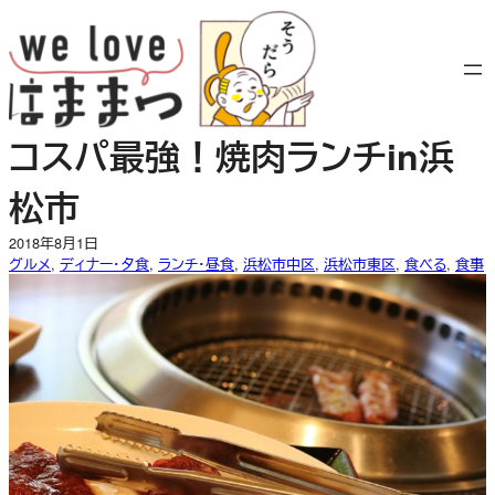
内
容
を
ス
キ
コスパ最強！焼肉ランチin浜
ッ
プ
松市
2018年8月1日
グルメ
, 
ディナー・夕食
, 
ランチ・昼食
, 
浜松市中区
, 
浜松市東区
, 
食べる
, 
食事