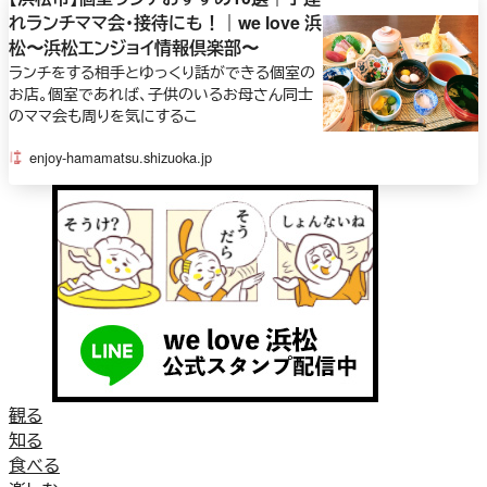
れランチママ会・接待にも！｜we love 浜
松〜浜松エンジョイ情報倶楽部〜
ランチをする相手とゆっくり話ができる個室の
お店。個室であれば、子供のいるお母さん同士
のママ会も周りを気にするこ
enjoy-hamamatsu.shizuoka.jp
観る
知る
食べる