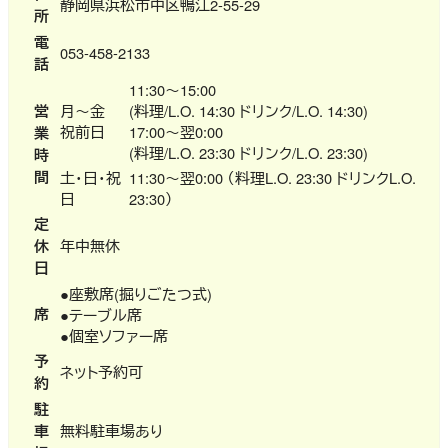
静岡県浜松市中区鴨江2-55-29
所
電
053-458-2133
話
11:30～15:00
営
月～金
(料理/L.O. 14:30 ドリンク/L.O. 14:30)
祝前日
17:00～翌0:00
業
(料理/L.O. 23:30 ドリンク/L.O. 23:30)
時
間
土・日・祝
11:30～翌0:00 （料理L.O. 23:30 ドリンクL.O.
日
23:30）
定
休
年中無休
日
●座敷席(掘りごたつ式)
席
●テーブル席
●個室ソファー席
予
ネット予約可
約
駐
車
無料駐車場あり