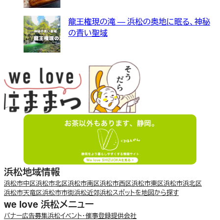
龍王権現の滝 — 浜松の奥地に眠る、神秘
の青い聖域
浜松地域情報
浜松市中区
浜松市北区
浜松市南区
浜松市西区
浜松市東区
浜松市浜北区
浜松市天竜区
浜松市市街
浜松近郊
浜松スポットを地図から探す
we love 浜松メニュー
バナー広告募集
浜松イベント・催事登録
提供会社