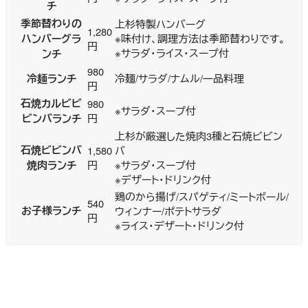
チ
季節替わりの
上杉特製ハンバーグ
1,280
ハンバーグラ
※味付け、調理方法は季節替わりです。
円
※サラダ・ライス・スープ付
ンチ
980
冷麺ランチ
冷麺/サラダ/ナムル/一品料理
円
石焼カルビビ
980
※サラダ・スープ付
ビンバランチ
円
上杉が厳選した焼肉3種と石焼ビビン
石焼ビビンバ
1,580
バ
焼肉ランチ
円
※サラダ・スープ付
※デザート・ドリンク付
鶏のから揚げ/スパゲティ/ミートボール/
540
お子様ランチ
ウィンナー/ポテトサラダ
円
※ライス・デザート・ドリンク付