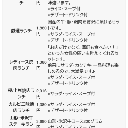
チ
円
味違います。
※ライス・スープ付
※デザート・ドリンク付
国産の牛・豚・鶏肉を贅沢に頂けるセッ
1,880
トです。
厳選ランチ
円
※サラダ・ライス・スープ付
※デザート・ドリンク付
「お肉だけでなく、海鮮も食べたい！」
といった女性の願いを叶えてくれるセ
ットです。
レディース焼
1,380
前菜にサラダ・カクテキ・一品料理も楽
肉ランチ
円
しめるので、大満足です♪
※サラダ・ライス・スープ付
※デザート・ドリンク付
極/上杉焼肉ラ
2,916
※サラダ・ライス・スープ付
ンチ
円
カルビ三昧焼
1,380
※サラダ・ライス・スープ付
肉ランチ
円
※デザート・ドリンク付
山形・米沢牛
3,680
山形・米沢牛ロース200グラム
ステーキラン
円
※サラダ・ライス・スープ付