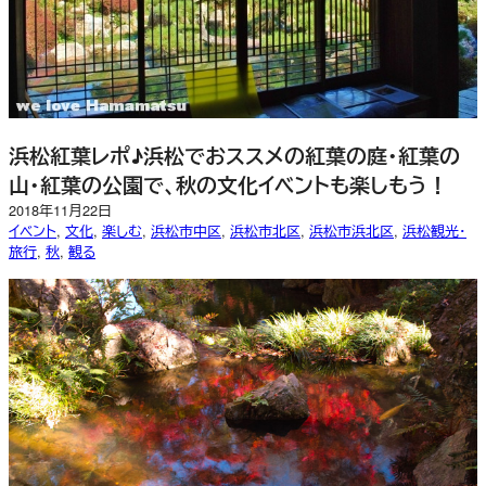
浜松紅葉レポ♪浜松でおススメの紅葉の庭・紅葉の
山・紅葉の公園で、秋の文化イベントも楽しもう！
2018年11月22日
イベント
, 
文化
, 
楽しむ
, 
浜松市中区
, 
浜松市北区
, 
浜松市浜北区
, 
浜松観光・
旅行
, 
秋
, 
観る