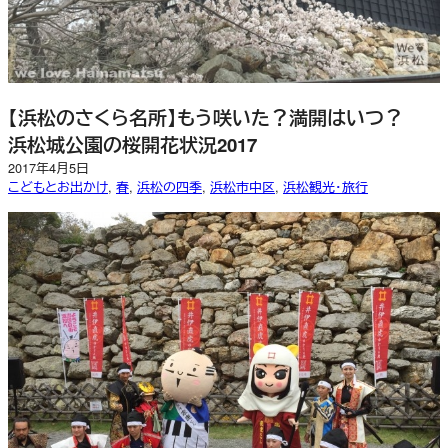
【浜松のさくら名所】もう咲いた？満開はいつ？
浜松城公園の桜開花状況2017
2017年4月5日
こどもとお出かけ
, 
春
, 
浜松の四季
, 
浜松市中区
, 
浜松観光・旅行