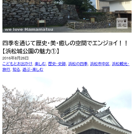
四季を通じて歴史・美・癒しの空間でエンジョイ！！
【浜松城公園の魅力①】
2016年8月26日
こどもとお出かけ
, 
楽しむ
, 
歴史・史跡
, 
浜松の四季
, 
浜松市中区
, 
浜松観光・
旅行
, 
知る
, 
遊ぶ・楽しむ