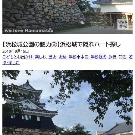
【浜松城公園の魅力②】浜松城で隠れハート探し
2016年9月15日
こどもとお出かけ
, 
楽しむ
, 
歴史・史跡
, 
浜松市中区
, 
浜松観光・旅行
, 
知る
, 
遊
ぶ・楽しむ