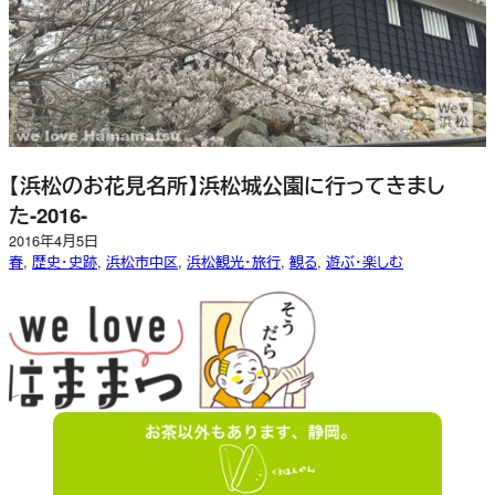
【浜松のお花見名所】浜松城公園に行ってきまし
た-2016-
2016年4月5日
春
, 
歴史・史跡
, 
浜松市中区
, 
浜松観光・旅行
, 
観る
, 
遊ぶ・楽しむ