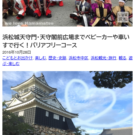
浜松城天守門・天守閣前広場までベビーカーや車い
すで行く！バリアフリーコース
2016年10月28日
こどもとお出かけ
, 
楽しむ
, 
歴史・史跡
, 
浜松市中区
, 
浜松観光・旅行
, 
観る
, 
遊
ぶ・楽しむ