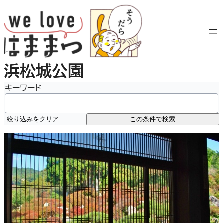
内
容
を
ス
キ
浜松城公園
ッ
プ
キーワード
絞り込みをクリア
この条件で検索