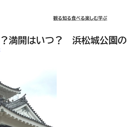
観る
知る
食べる
楽しむ
学ぶ
た？満開はいつ？ 浜松城公園の桜
行