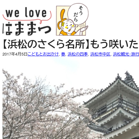
内
容
を
ス
キ
【浜松のさくら名所】もう咲い
ッ
プ
2017年4月5日
こどもとお出かけ
, 
春
, 
浜松の四季
, 
浜松市中区
, 
浜松観光・旅