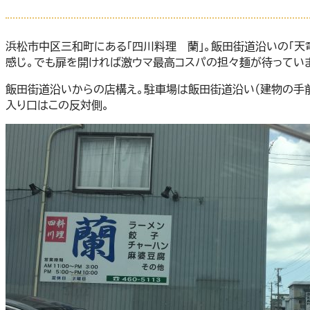
浜松市中区三和町にある「四川料理 蘭」。飯田街道沿いの「天
感じ。でも扉を開ければ激ウマ最高コスパの担々麺が待っていま
飯田街道沿いからの店構え。駐車場は飯田街道沿い（建物の手前
入り口はこの反対側。