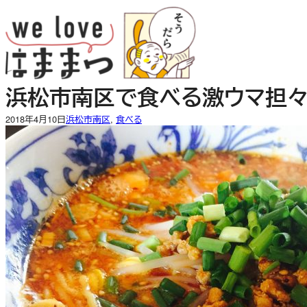
内
容
を
ス
キ
浜松市南区で食べる激ウマ担々
ッ
プ
2018年4月10日
浜松市南区
, 
食べる