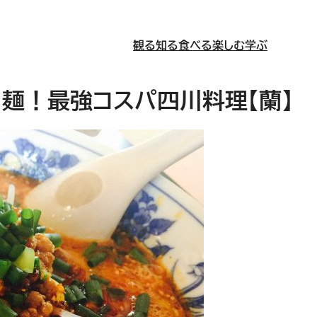
観る
知る
食べる
楽しむ
学ぶ
麺！最強コスパ四川料理【蘭】