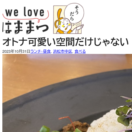
内
容
を
ス
キ
オトナ可愛い空間だけじゃない！
ッ
プ
2023年10月31日
ランチ・昼食
, 
浜松市中区
, 
食べる