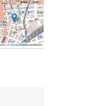
aflet
| ©
OpenStreetMap
contributors