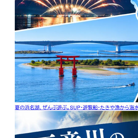
夏の浜名湖、ぜんぶ遊ぶ。SUP・遊覧船・たきや漁から海