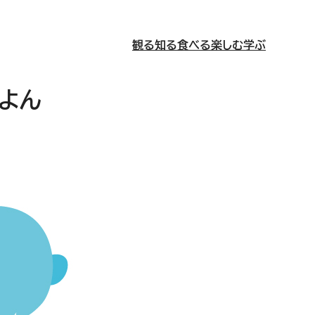
観る
知る
食べる
楽しむ
学ぶ
よん