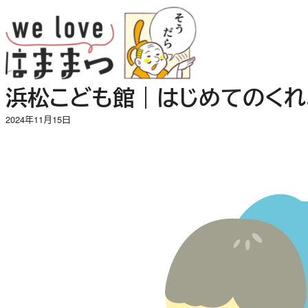
内
容
を
ス
キ
浜松こども館｜はじめてのくれ
ッ
プ
2024年11月15日