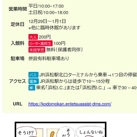
平日/10:00~17:00
営業時間
土日祝/10:00~18:00
12月29日～1月1日
定休日
※他に臨時休館があります
200円
大人
入館料
100円
小・中・高校生
無料（保護者同伴）
未就学児
駐車場
併設有料駐車場あり
JR浜松駅北口ターミナルから乗車→1つ目の停留
バス
アクセス
JR浜松駅からは徒歩で10～15分程
電車
東名「浜松I.C.」または「浜松西I.C.」 → 車で30 – 4
車
URL
https://kodomokan.entetsuassist-dms.com/