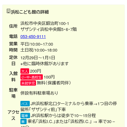
浜松こども館の詳細
浜松市中央区鍛治町100-1
住所
ザザシティ浜松中央館5・6・7階
電話
053-450-9111
営業
平日/10:00~17:00
時間
土日祝/10:00~18:00
定休
12月29日～1月1日
日
※他に臨時休館があります
200円
大人
入館
100円
小・中・高校生
料
無料（保護者同伴）
未就学児
駐車
併設有料駐車場あり
場
JR浜松駅北口ターミナルから乗車→1つ目の停
バス
留所「ザザシティ前」下車
アクセ
JR浜松駅からは徒歩で10～15分程
電車
ス
東名「浜松I.C.」または「浜松西I.C.」 → 車で30 –
車