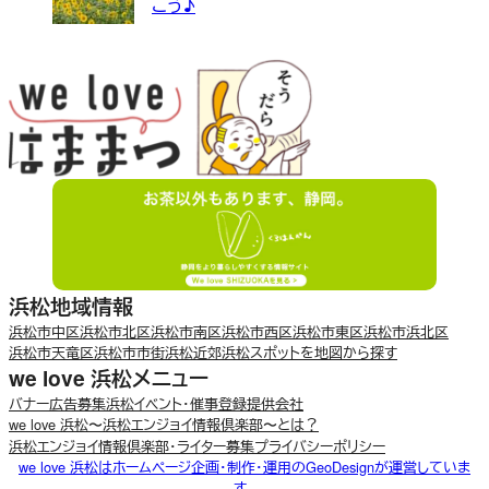
こう♪
浜松地域情報
浜松市中区
浜松市北区
浜松市南区
浜松市西区
浜松市東区
浜松市浜北区
浜松市天竜区
浜松市市街
浜松近郊
浜松スポットを地図から探す
we love 浜松メニュー
バナー広告募集
浜松イベント・催事登録
提供会社
we love 浜松〜浜松エンジョイ情報倶楽部〜とは？
浜松エンジョイ情報倶楽部・ライター募集
プライバシーポリシー
we love 浜松はホームページ企画・制作・運用のGeoDesignが運営していま
す。