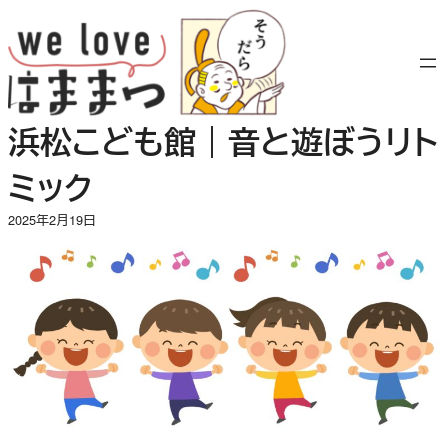
内
容
を
ス
キ
浜松こども館｜音と遊ぼうリト
ッ
プ
ミック
2025年2月19日