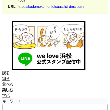
40分
URL
https://kodomokan.entetsuassist-dms.com/
観る
知る
食べる
楽しむ
学ぶ
キーワード