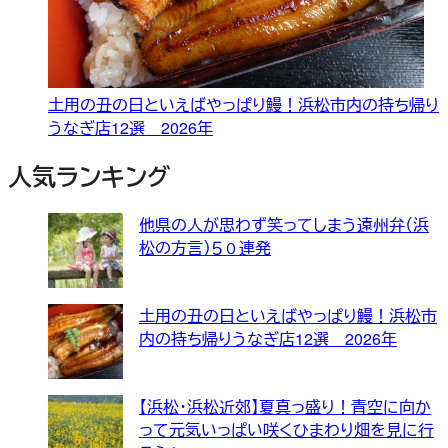
土用の丑の日といえばやっぱり鰻！浜松市内の持ち帰り
うなぎ店12選 2026年
人気ランキング
他県の人が思わず笑ってしまう遠州弁（浜
松の方言）５０連発
土用の丑の日といえばやっぱり鰻！浜松市
内の持ち帰りうなぎ店12選 2026年
【浜松・浜松近郊】夏真っ盛り！青空に向か
って元気いっぱい咲くひまわり畑を見に行