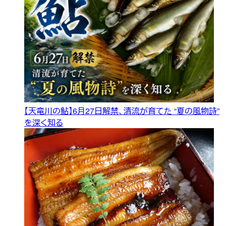
【天竜川の鮎】6月27日解禁、清流が育てた “夏の風物詩”
を深く知る