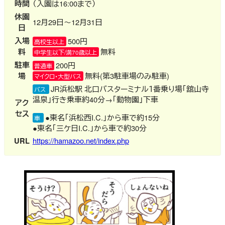
時間
（入園は16:00まで）
休園
12月29日～12月31日
日
入場
500円
高校生以上
料
無料
中学生以下/満70歳以上
駐車
200円
普通車
場
無料(第3駐車場のみ駐車)
マイクロ・大型バス
JR浜松駅 北口バスターミナル１番乗り場「舘山寺
バス
温泉」行き乗車約40分→「動物園」下車
アク
セス
●東名「浜松西I.C.」から車で約15分
車
●東名「三ケ日I.C.」から車で約30分
URL
https://hamazoo.net/index.php