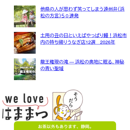
他県の人が思わず笑ってしまう遠州弁（浜
松の方言）５０連発
土用の丑の日といえばやっぱり鰻！浜松市
内の持ち帰りうなぎ店12選 2026年
龍王権現の滝 — 浜松の奥地に眠る、神秘
の青い聖域