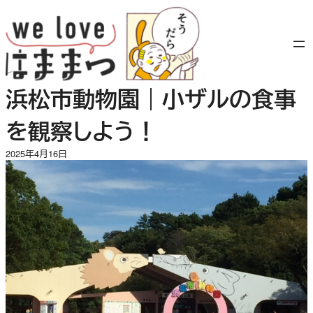
内
容
を
ス
キ
浜松市動物園｜小ザルの食事
ッ
プ
を観察しよう！
2025年4月16日