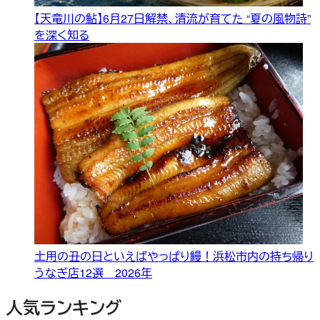
【天竜川の鮎】6月27日解禁、清流が育てた “夏の風物詩”
を深く知る
土用の丑の日といえばやっぱり鰻！浜松市内の持ち帰り
うなぎ店12選 2026年
人気ランキング