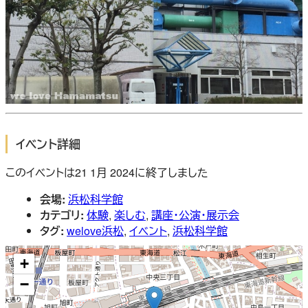
イベント詳細
このイベントは21 1月 2024に終了しました
会場:
浜松科学館
カテゴリ:
体験
,
楽しむ
,
講座・公演・展示会
タグ:
welove浜松
,
イベント
,
浜松科学館
+
−