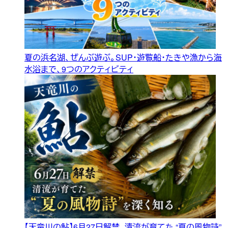
夏の浜名湖、ぜんぶ遊ぶ。SUP・遊覧船・たきや漁から海
水浴まで、9つのアクティビティ
【天竜川の鮎】6月27日解禁、清流が育てた “夏の風物詩”