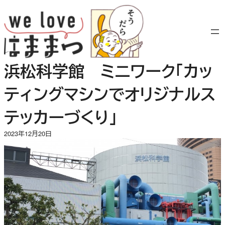
内
容
を
ス
キ
浜松科学館 ミニワーク「カッ
ッ
プ
ティングマシンでオリジナルス
テッカーづくり」
2023年12月20日