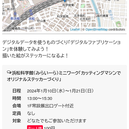
Leaflet
| ©
OpenStreetMap
contributors
デジタルデータを使うものづくり「デジタルファブリケーショ
ン」を体験してみよう！
描いた絵がステッカーになるよ！
浜松科学館（みらいーら）ミニワーク「カッティングマシンで
オリジナルステッカーづくり」
日程
2024年1月10日（水）〜1月21日（日）
時間
13:00〜15:30
会場
1F常設展出口ゲート付近
定員
なし
対象
どなたでもご参加いただけます
100円
お一人様