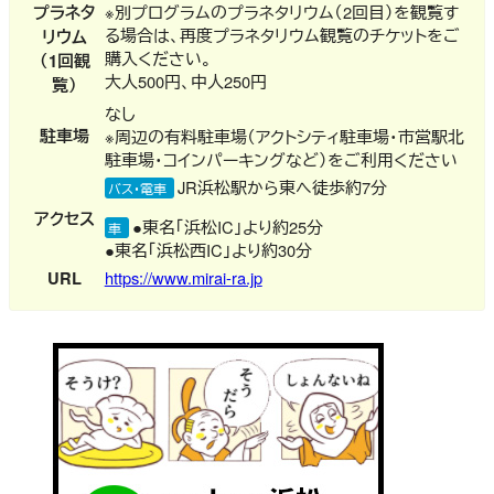
プラネタ
※別プログラムのプラネタリウム（2回目）を観覧す
る場合は、再度プラネタリウム観覧のチケットをご
リウム
購入ください。
（1回観
大人500円、中人250円
覧）
なし
駐車場
※周辺の有料駐車場（アクトシティ駐車場・市営駅北
駐車場・コインパーキングなど）をご利用ください
JR浜松駅から東へ徒歩約7分
バス・電車
アクセス
●東名「浜松IC」より約25分
車
●東名「浜松西IC」より約30分
URL
https://www.mirai-ra.jp