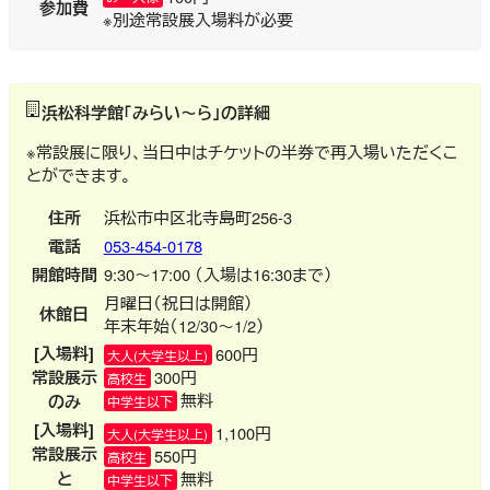
参加費
※別途常設展入場料が必要
浜松科学館「みらい～ら」の詳細
※常設展に限り、当日中はチケットの半券で再入場いただくこ
とができます。
住所
浜松市中区北寺島町256-3
電話
053-454-0178
開館時間
9:30～17:00 （入場は16:30まで）
月曜日（祝日は開館）
休館日
年末年始（12/30～1/2）
[入場料]
600円
大人(大学生以上)
常設展示
300円
高校生
無料
のみ
中学生以下
[入場料]
1,100円
大人(大学生以上)
常設展示
550円
高校生
と
無料
中学生以下