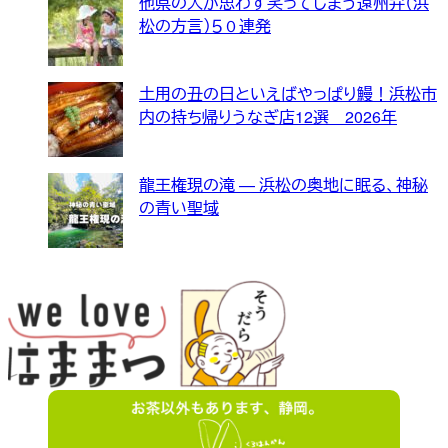
他県の人が思わず笑ってしまう遠州弁（浜
松の方言）５０連発
土用の丑の日といえばやっぱり鰻！浜松市
内の持ち帰りうなぎ店12選 2026年
龍王権現の滝 — 浜松の奥地に眠る、神秘
の青い聖域