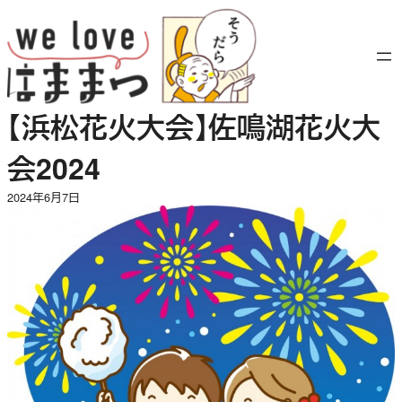
内
容
を
ス
キ
【浜松花火大会】佐鳴湖花火大
ッ
プ
会2024
2024年6月7日