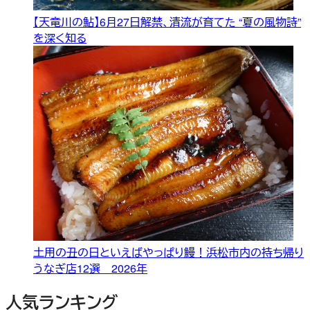
【天竜川の鮎】6月27日解禁、清流が育てた “夏の風物詩”
を深く知る
土用の丑の日といえばやっぱり鰻！浜松市内の持ち帰り
うなぎ店12選 2026年
人気ランキング