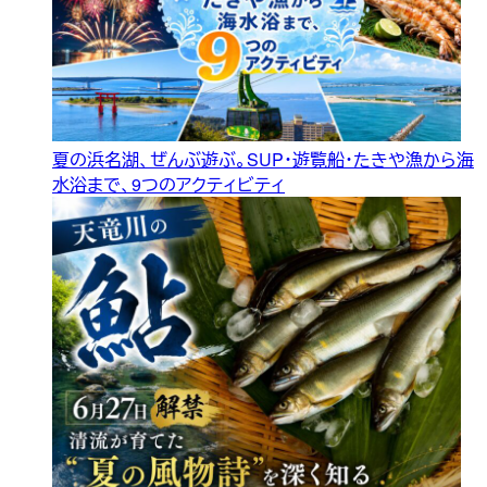
夏の浜名湖、ぜんぶ遊ぶ。SUP・遊覧船・たきや漁から海
水浴まで、9つのアクティビティ