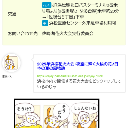
JR浜松駅北口バスターミナル3番乗
バス
り場より[9番掛塚さ なる台線]乗車約20分
交通
→「佐鳴台５丁目」下車
浜松医療センター外来駐車場利用可
車
お問い合わせ先
佐鳴湖花火大会実行委員会
2025年浜松花火大会：夜空に輝く大輪の花♪日
本の夏の風物詩
https://enjoy-hamamatsu.shizuoka.jp/enjoy/7079/
家康くん
浜松市内で開催する花火大会をピックアップして
いるのじゃ！