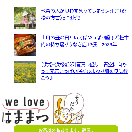
他県の人が思わず笑ってしまう遠州弁（浜
松の方言）５０連発
土用の丑の日といえばやっぱり鰻！浜松市
内の持ち帰りうなぎ店12選 2026年
【浜松・浜松近郊】夏真っ盛り！青空に向か
って元気いっぱい咲くひまわり畑を見に行
こう♪