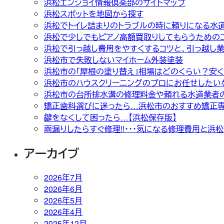
浜松エンジョイ情報倶楽部のサイトマップ
浜松スポットを地図から探す
浜松でトイレ詰まりのトラブルの時に頼りになる水
浜松で少しでもピアノ高額買取りしてもらうための
浜松で引っ越し費用をやすくするコツと、引っ越し
浜松市で失敗しないマイホーム外装塗装
浜松市の「屋根の塗り替え」相場はどのくらい？安
浜松市のハウスクリーニングのプロにお任せしたい
浜松市の台所排水溝の修理料金や頼れる水道業者
矯正歯科選びに迷ったら…浜松市のおすすめ矯正
鍵をなくして困ったら…【浜松保存版】
雨漏りしたらすぐ修理!!・・・気になる修理費用と浜
アーカイブ
2026年7月
2026年6月
2026年5月
2026年4月
2025年12月