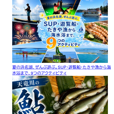
夏の浜名湖、ぜんぶ遊ぶ。SUP・遊覧船・たきや漁から海
水浴まで、9つのアクティビティ