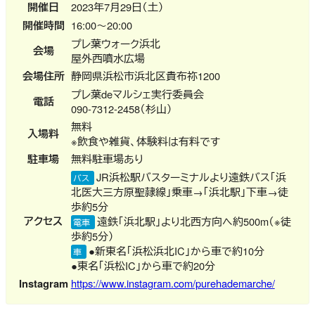
開催日
2023年7月29日（土）
開催時間
16:00～20:00
プレ葉ウォーク浜北
会場
屋外西噴水広場
会場住所
静岡県浜松市浜北区貴布祢1200
プレ葉deマルシェ実行委員会
電話
090-7312-2458（杉山）
無料
入場料
※飲食や雑貨、体験料は有料です
駐車場
無料駐車場あり
JR浜松駅バスターミナルより遠鉄バス「浜
バス
北医大三方原聖隷線」乗車→「浜北駅」下車→徒
歩約5分
アクセス
遠鉄「浜北駅」より北西方向へ約500m（※徒
電車
歩約5分）
●新東名「浜松浜北IC」から車で約10分
車
●東名「浜松IC」から車で約20分
Instagram
https://www.instagram.com/purehademarche/