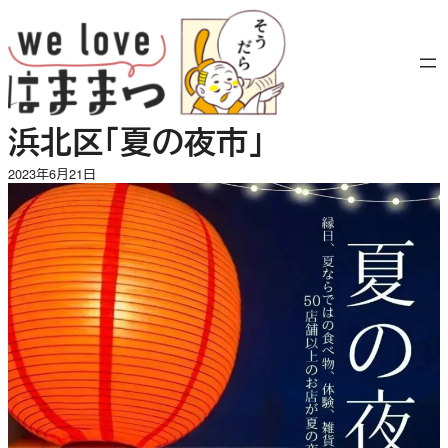
内
容
を
ス
キ
浜北区「夏の夜市」
ッ
プ
2023年6月21日