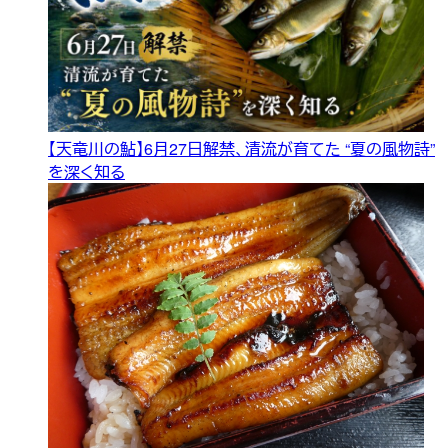
【天竜川の鮎】6月27日解禁、清流が育てた “夏の風物詩”
を深く知る