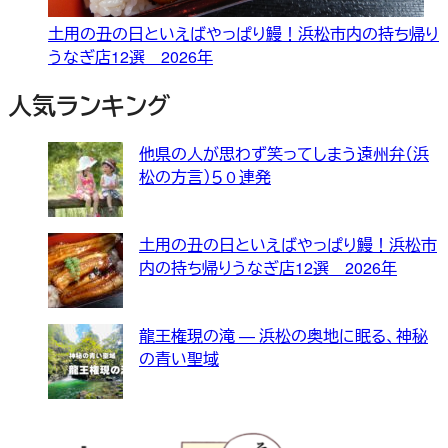
土用の丑の日といえばやっぱり鰻！浜松市内の持ち帰り
うなぎ店12選 2026年
人気ランキング
他県の人が思わず笑ってしまう遠州弁（浜
松の方言）５０連発
土用の丑の日といえばやっぱり鰻！浜松市
内の持ち帰りうなぎ店12選 2026年
龍王権現の滝 — 浜松の奥地に眠る、神秘
の青い聖域