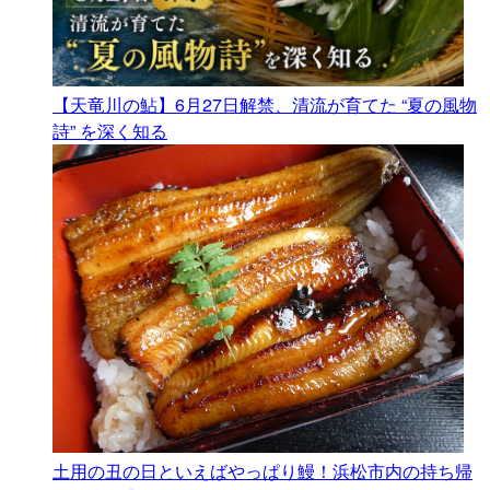
【天竜川の鮎】6月27日解禁、清流が育てた “夏の風物
詩” を深く知る
土用の丑の日といえばやっぱり鰻！浜松市内の持ち帰