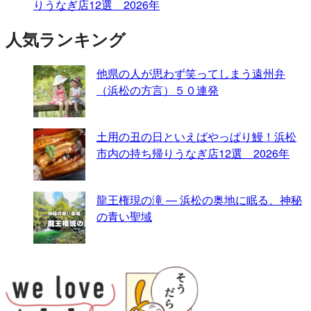
りうなぎ店12選 2026年
人気ランキング
他県の人が思わず笑ってしまう遠州弁
（浜松の方言）５０連発
土用の丑の日といえばやっぱり鰻！浜松
市内の持ち帰りうなぎ店12選 2026年
龍王権現の滝 — 浜松の奥地に眠る、神秘
の青い聖域