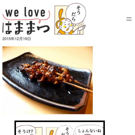
内
容
を
ス
キ
2015年12月19日
ッ
プ