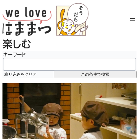
内
容
を
ス
キ
楽しむ
ッ
プ
キーワード
絞り込みをクリア
この条件で検索