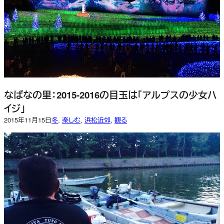
なばなの里：2015-2016の目玉は「アルプスの少女ハ
イジ」
2015年11月15日
冬
, 
楽しむ
, 
浜松近郊
, 
観る