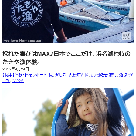
採れた喜びはMAX♪日本でここだけ、浜名湖独特の
たきや漁体験。
2015年9月24日
【特集】体験・体感レポート
, 
夏
, 
楽しむ
, 
浜松市西区
, 
浜松観光・旅行
, 
遊ぶ・楽
しむ
, 
食べる