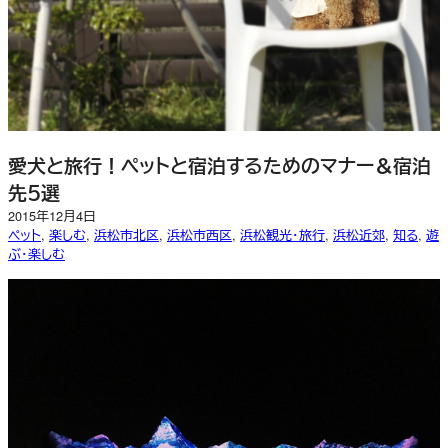
愛犬と旅行！ペットと宿泊するためのマナー＆宿泊
先５選
2015年12月4日
ペット
, 
楽しむ
, 
浜松市北区
, 
浜松市西区
, 
浜松観光・旅行
, 
浜松近郊
, 
知る
, 
遊
ぶ・楽しむ