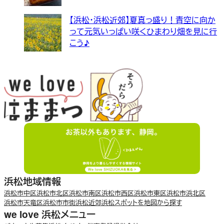
【浜松・浜松近郊】夏真っ盛り！青空に向か
って元気いっぱい咲くひまわり畑を見に行
こう♪
浜松地域情報
浜松市中区
浜松市北区
浜松市南区
浜松市西区
浜松市東区
浜松市浜北区
浜松市天竜区
浜松市市街
浜松近郊
浜松スポットを地図から探す
we love 浜松メニュー