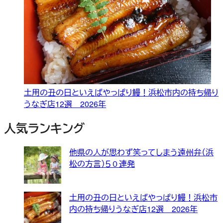
土用の丑の日といえばやっぱり鰻！浜松市内の持ち帰り
うなぎ店12選 2026年
人気ランキング
他県の人が思わず笑ってしまう遠州弁（浜
松の方言）５０連発
土用の丑の日といえばやっぱり鰻！浜松市
内の持ち帰りうなぎ店12選 2026年