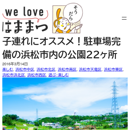
内
容
を
ス
キ
子連れにオススメ！駐車場完
ッ
プ
備の浜松市内の公園２２ヶ所
2016年3月14日
楽しむ
, 
浜松市中区
, 
浜松市北区
, 
浜松市南区
, 
浜松市天竜区
, 
浜松市東区
, 
浜松市浜北区
, 
浜松市西区
, 
遊ぶ・楽しむ