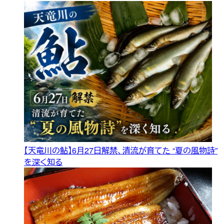
【天竜川の鮎】6月27日解禁、清流が育てた “夏の風物詩”
を深く知る