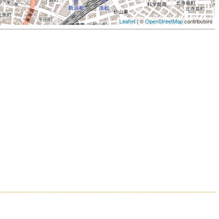
Leaflet
| ©
OpenStreetMap
contributors