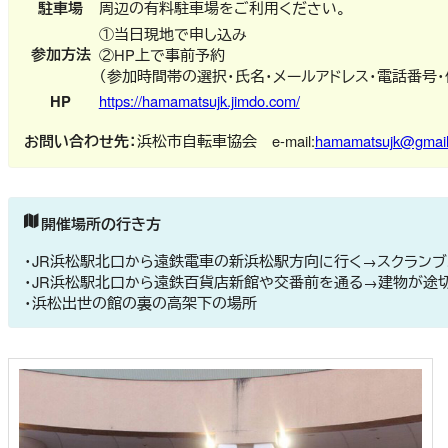
駐車場
周辺の有料駐車場をご利用ください。
①当日現地で申し込み
参加方法
②HP上で事前予約
（参加時間帯の選択・氏名・メールアドレス・電話番号
HP
https://hamamatsujk.jimdo.com/
お問い合わせ先：
浜松市自転車協会 e-mail:
hamamatsujk@gmai
開催場所の行き方
・JR浜松駅北口から遠鉄電車の新浜松駅方向に行く→スクラン
・JR浜松駅北口から遠鉄百貨店新館や交番前を通る→建物が途
・浜松出世の館の裏の高架下の場所