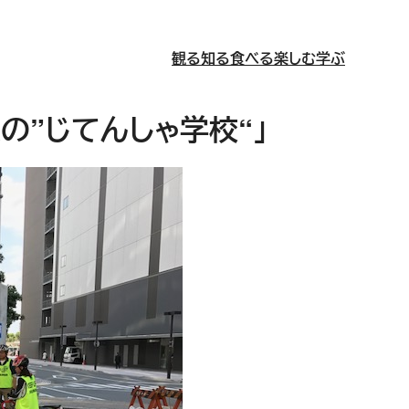
観る
知る
食べる
楽しむ
学ぶ
の”じてんしゃ学校“」