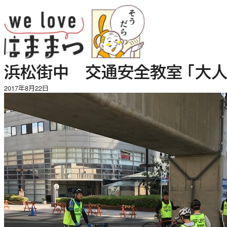
内
容
を
ス
キ
浜松街中 交通安全教室 「大人
ッ
プ
2017年8月22日