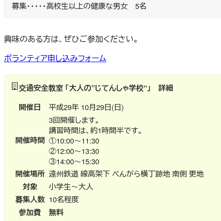
募集・・・・・高校生以上の健康な男女 5名
興味のある方は、ぜひご参加ください。
ボランティア申し込みフォーム
交通安全教室 「大人の”じてんしゃ学校“」 詳細
開催日
平成29年 10月29日(日)
3回開催します。
講習時間は、約1時間半です。
開催時間
①10:00～11:30
②12:00～13:30
③14:00～15:30
開催場所
遠州鉄道 線高架下 べんがら横丁跡地 南側 更地
対象
小学生～大人
募集人数
10名程度
参加費
無料