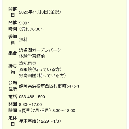
開催
2023年11月3日（金祝）
日
開催
9:00～
時間
（受付）8:30～
参加
無料
料
浜名湖ガーデンパーク
集合
体験学習館前
筆記用具
持ち
双眼鏡（持っている方）
物
野鳥図鑑（持っている方）
会場
静岡県浜松市西区村櫛町5475-1
住所
電話
053-488-1500
開園
8:30～17:00
時間
※夏季（7月・８月） 8:30～18:00
定休
年末年始（12/29～1/3）
日