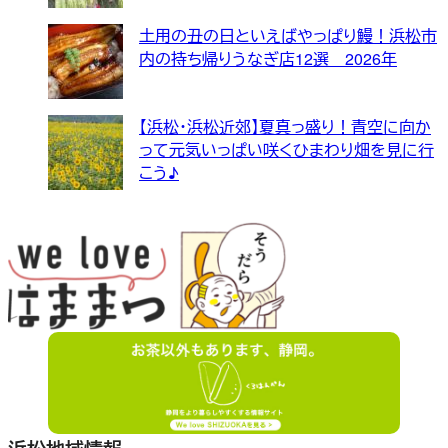
土用の丑の日といえばやっぱり鰻！浜松市
内の持ち帰りうなぎ店12選 2026年
【浜松・浜松近郊】夏真っ盛り！青空に向か
って元気いっぱい咲くひまわり畑を見に行
こう♪