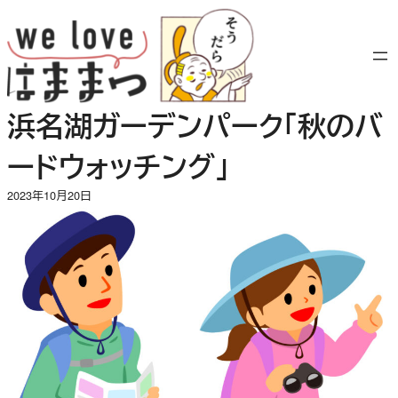
内
容
を
ス
キ
浜名湖ガーデンパーク「秋のバ
ッ
プ
ードウォッチング」
2023年10月20日