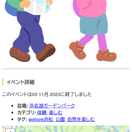
イベント詳細
このイベントは03 11月 2023に終了しました
会場:
浜名湖ガーデンパーク
カテゴリ:
体験
,
楽しむ
タグ:
welove浜松
,
公園
,
自然を楽しむ