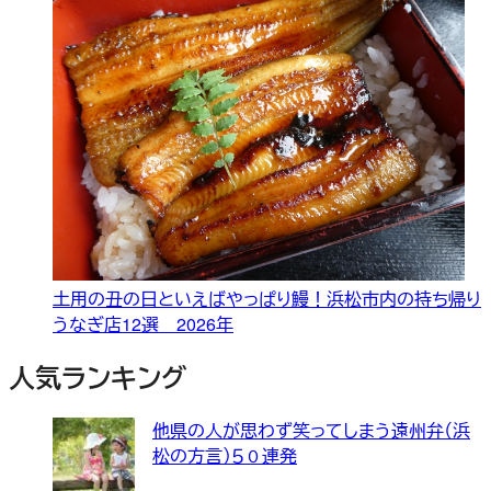
土用の丑の日といえばやっぱり鰻！浜松市内の持ち帰り
うなぎ店12選 2026年
人気ランキング
他県の人が思わず笑ってしまう遠州弁（浜
松の方言）５０連発