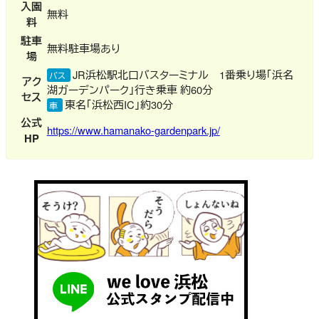
入園
無料
料
駐車
無料駐車場あり
場
JR浜松駅北口バスターミナル 1番乗り場「浜名
バス
アク
湖ガーデンパーク」行き乗車 約60分
セス
東名「浜松西IC」約30分
車
公式
https://www.hamanako-gardenpark.jp/
HP