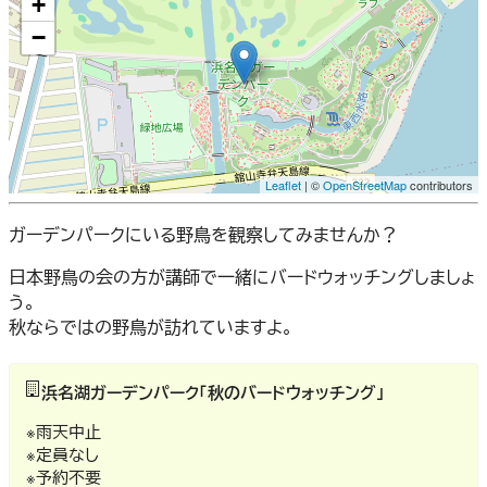
+
−
Leaflet
| ©
OpenStreetMap
contributors
ガーデンパークにいる野鳥を観察してみませんか？
日本野鳥の会の方が講師で一緒にバードウォッチングしましょ
う。
秋ならではの野鳥が訪れていますよ。
浜名湖ガーデンパーク「秋のバードウォッチング」
※雨天中止
※定員なし
※予約不要