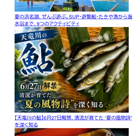
夏の浜名湖、ぜんぶ遊ぶ。SUP・遊覧船・たきや漁から海
水浴まで、9つのアクティビティ
【天竜川の鮎】6月27日解禁、清流が育てた “夏の風物詩”
を深く知る