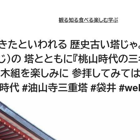
観る
知る
食べる
楽しむ
学ぶ
できたといわれる 歴史古い塔じゃ
ゃじ）の 塔とともに『桃山時代の
木組を楽しみに 参拝してみてはど
代 #油山寺三重塔 #袋井 #wel