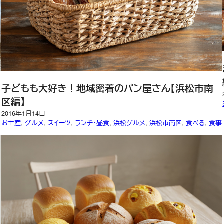
子どもも大好き！地域密着のパン屋さん【浜松市南
区編】
2016年1月14日
お土産
, 
グルメ
, 
スイーツ
, 
ランチ・昼食
, 
浜松グルメ
, 
浜松市南区
, 
食べる
, 
食事