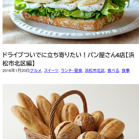
ドライブついでに立ち寄りたい！パン屋さん6店【浜
松市北区編】
2016年1月20日
グルメ
, 
スイーツ
, 
ランチ・昼食
, 
浜松市北区
, 
食べる
, 
食事