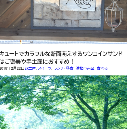
キュートでカラフルな断面萌えするワンコインサンド
はご褒美や手土産におすすめ！
2019年2月22日
お土産
, 
スイーツ
, 
ランチ・昼食
, 
浜松市南区
, 
食べる