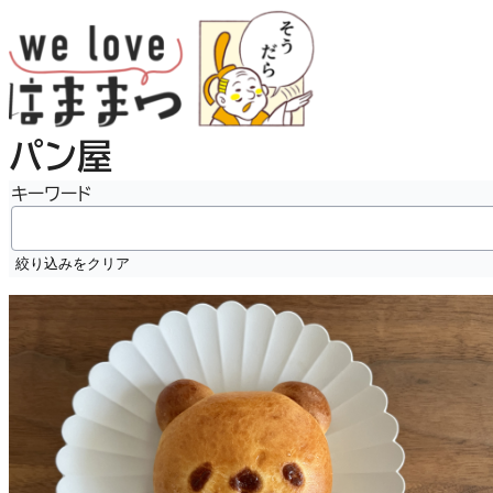
内
容
を
ス
キ
パン屋
ッ
プ
キーワード
絞り込みをクリア