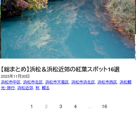
【総まとめ】浜松＆浜松近郊の紅葉スポット16選
2023年11月30日
浜松市中区
, 
浜松市北区
, 
浜松市天竜区
, 
浜松市浜北区
, 
浜松市西区
, 
浜松観
光・旅行
, 
浜松近郊
, 
秋
, 
観る
1
2
3
4
…
16