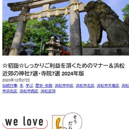
☆初詣☆しっかりご利益を頂くためのマナー＆浜松
近郊の神社7選・寺院7選 2024年版
2023年12月27日
伝統行事
, 
冬
, 
学ぶ
, 
歴史・史跡
, 
浜松市中区
, 
浜松市北区
, 
浜松市天竜区
, 
浜松
市浜北区
, 
浜松市西区
, 
浜松近郊