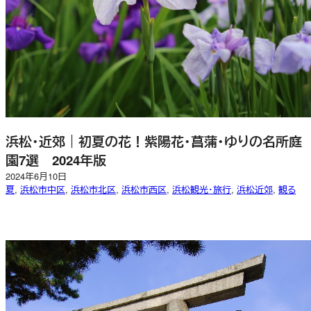
浜松・近郊｜初夏の花！紫陽花・菖蒲・ゆりの名所庭
園7選 2024年版
2024年6月10日
夏
, 
浜松市中区
, 
浜松市北区
, 
浜松市西区
, 
浜松観光・旅行
, 
浜松近郊
, 
観る