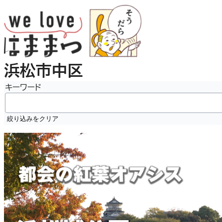
内
容
を
ス
キ
浜松市中区
ッ
プ
キーワード
絞り込みをクリア