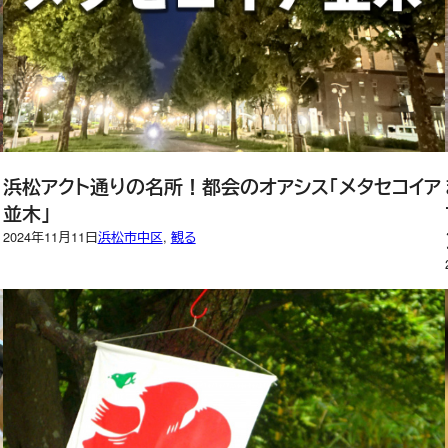
浜松アクト通りの名所！都会のオアシス「メタセコイア
並木」
2024年11月11日
浜松市中区
, 
観る