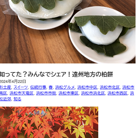
知ってた？みんなでシェア！遠州地方の柏餅
2024年4月22日
お土産
, 
スイーツ
, 
伝統行事
, 
春
, 
浜松グルメ
, 
浜松市中区
, 
浜松市北区
, 
浜松市
南区
, 
浜松市天竜区
, 
浜松市市街
, 
浜松市東区
, 
浜松市浜北区
, 
浜松市西区
, 
浜
松近郊
, 
知る