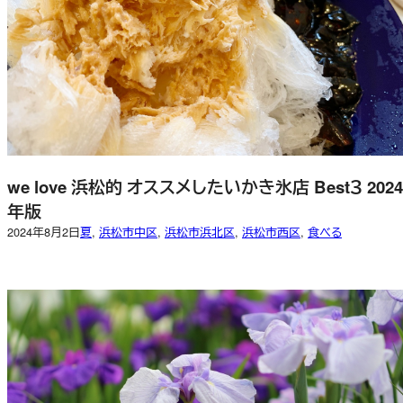
we love 浜松的 オススメしたいかき氷店 Best３ 2024
年版
2024年8月2日
夏
, 
浜松市中区
, 
浜松市浜北区
, 
浜松市西区
, 
食べる