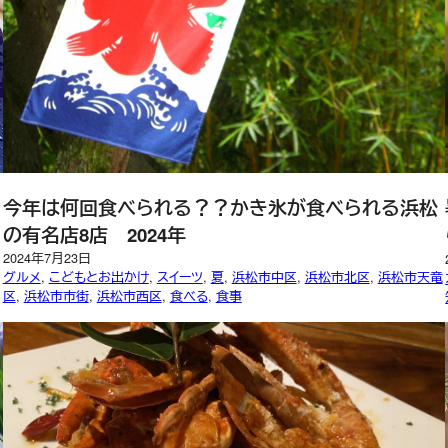
今年は何回食べられる？？かき氷が食べられる浜松
の有名店8店 2024年
2024年7月23日
グルメ
, 
こどもとお出かけ
, 
スイーツ
, 
夏
, 
浜松市中区
, 
浜松市北区
, 
浜松市天竜
区
, 
浜松市市街
, 
浜松市西区
, 
食べる
, 
食事