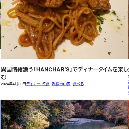
異国情緒漂う「HANCHAR’S」でディナータイムを楽し
む
2024年4月30日
ディナー・夕食
, 
浜松市中区
, 
食べる