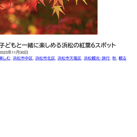
子どもと一緒に楽しめる浜松の紅葉６スポット
2023年11月30日
楽しむ
, 
浜松市中区
, 
浜松市北区
, 
浜松市天竜区
, 
浜松観光・旅行
, 
秋
, 
観る