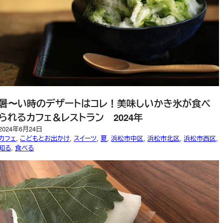
暑〜い時のデザートはコレ！美味しいかき氷が食べ
られるカフェ＆レストラン 2024年
2024年6月24日
カフェ
, 
こどもとお出かけ
, 
スイーツ
, 
夏
, 
浜松市中区
, 
浜松市北区
, 
浜松市西区
, 
知る
, 
食べる