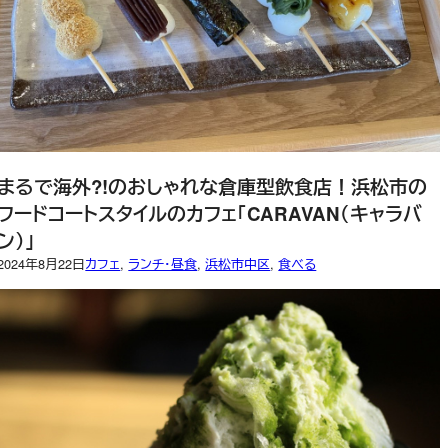
まるで海外?!のおしゃれな倉庫型飲食店！浜松市の
フードコートスタイルのカフェ「CARAVAN（キャラバ
ン）」
2024年8月22日
カフェ
, 
ランチ・昼食
, 
浜松市中区
, 
食べる