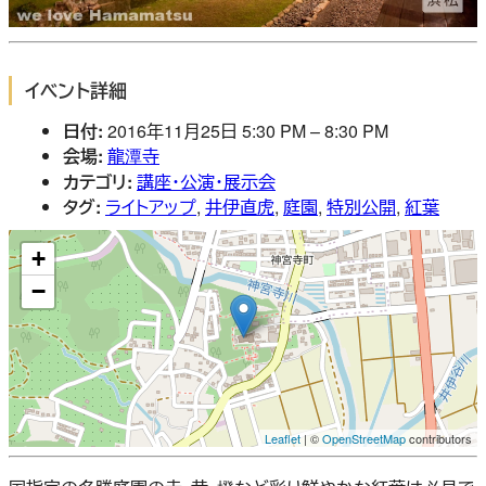
イベント詳細
日付:
2016年11月25日 5:30 PM
–
8:30 PM
会場:
龍潭寺
カテゴリ:
講座・公演・展示会
タグ:
ライトアップ
,
井伊直虎
,
庭園
,
特別公開
,
紅葉
+
−
Leaflet
| ©
OpenStreetMap
contributors