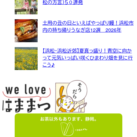
松の方言）５０連発
土用の丑の日といえばやっぱり鰻！浜松市
内の持ち帰りうなぎ店12選 2026年
【浜松・浜松近郊】夏真っ盛り！青空に向か
って元気いっぱい咲くひまわり畑を見に行
こう♪