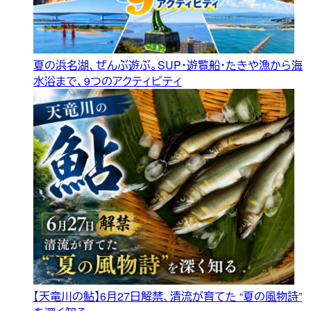
夏の浜名湖、ぜんぶ遊ぶ。SUP・遊覧船・たきや漁から海
水浴まで、9つのアクティビティ
【天竜川の鮎】6月27日解禁、清流が育てた “夏の風物詩”