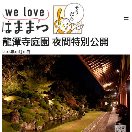
内
容
を
ス
キ
龍潭寺庭園 夜間特別公開
ッ
プ
2016年10月13日