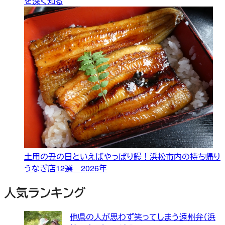
を深く知る
土用の丑の日といえばやっぱり鰻！浜松市内の持ち帰り
うなぎ店12選 2026年
人気ランキング
他県の人が思わず笑ってしまう遠州弁（浜