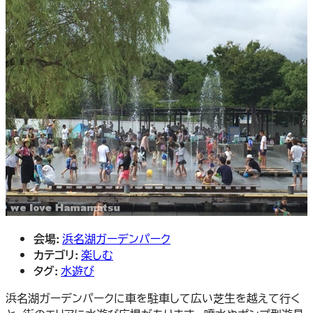
会場:
浜名湖ガーデンパーク
カテゴリ:
楽しむ
タグ:
水遊び
浜名湖ガーデンパークに車を駐車して広い芝生を越えて行く