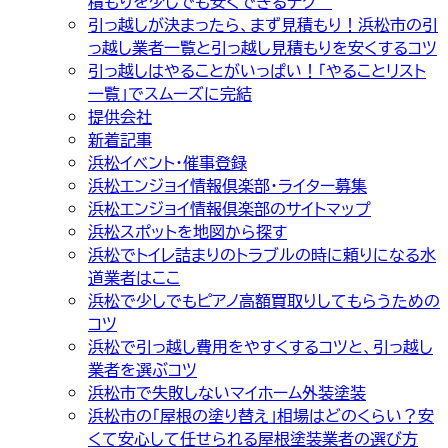
積もりを少しでも安くできるテク
引っ越しが決まったら、まず見積もり！浜松市の引
っ越し業者一覧と引っ越し見積もりを安くするコツ
引っ越しはやることがいっぱい！「やることリスト
一覧」でスムーズに完結
提供会社
新着記事
浜松イベント・催事登録
浜松エンジョイ情報倶楽部・ライター募集
浜松エンジョイ情報倶楽部のサイトマップ
浜松スポットを地図から探す
浜松でトイレ詰まりのトラブルの時に頼りになる水
道業者はここ
浜松で少しでもピアノ高額買取りしてもらうための
コツ
浜松で引っ越し費用をやすくするコツと、引っ越し
業者を選ぶコツ
浜松市で失敗しないマイホーム外装塗装
浜松市の「屋根の塗り替え」相場はどのくらい？安
くて安心して任せられる屋根塗装業者の選び方