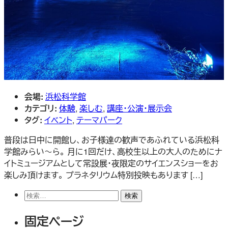
会場:
浜松科学館
カテゴリ:
体験
,
楽しむ
,
講座・公演・展示会
タグ:
イベント
,
テーマパーク
普段は日中に開館し、お子様達の歓声であふれている浜松科
学館みらい～ら。 月に1回だけ、高校生以上の大人のためにナ
イトミュージアムとして常設展・夜限定のサイエンスショーをお
楽しみ頂けます。 プラネタリウム特別投映もあります […]
検
索:
固定ページ