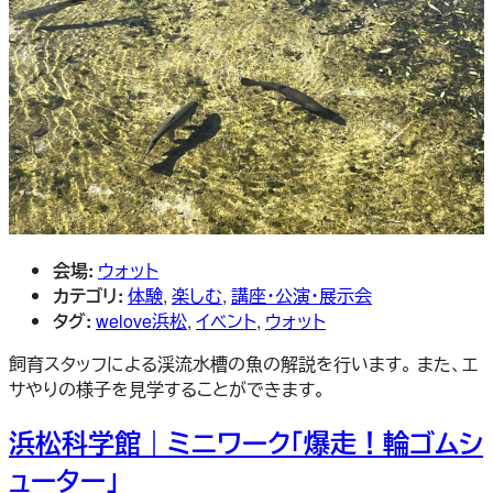
会場:
ウォット
カテゴリ:
体験
,
楽しむ
,
講座・公演・展示会
タグ:
welove浜松
,
イベント
,
ウォット
飼育スタッフによる渓流水槽の魚の解説を行います。 また、エ
サやりの様子を見学することができます。
浜松科学館｜ミニワーク「爆走！輪ゴムシ
ューター」