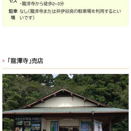
セス
・龍潭寺から徒歩2~3分
駐車
なし（龍潭寺または井伊谷宮の駐車場を利用するとい
場
いです）
「龍潭寺」売店