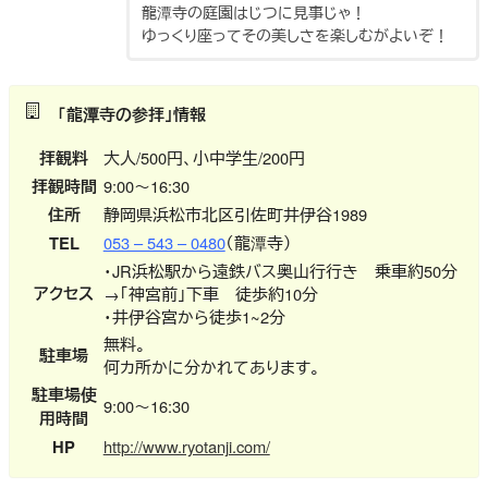
龍潭寺の庭園はじつに見事じゃ！
ゆっくり座ってその美しさを楽しむがよいぞ！
「龍潭寺の参拝」情報
拝観料
大人/500円、小中学生/200円
拝観時間
9:00～16:30
住所
静岡県浜松市北区引佐町井伊谷1989
TEL
053 – 543 – 0480
（龍潭寺）
・JR浜松駅から遠鉄バス奥山行行き 乗車約50分
アクセス
→「神宮前」下車 徒歩約10分
・井伊谷宮から徒歩1~2分
無料。
駐車場
何カ所かに分かれてあります。
駐車場使
9:00～16:30
用時間
HP
http://www.ryotanji.com/