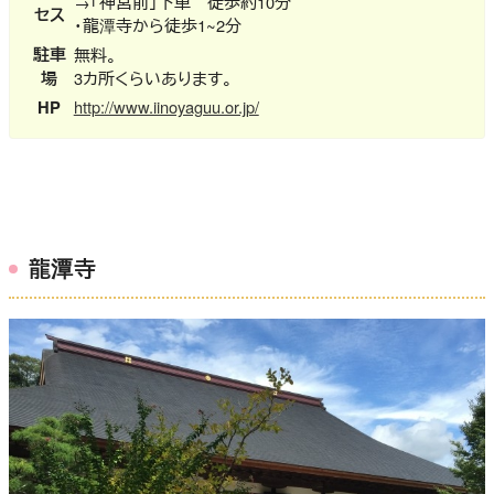
→「神宮前」下車 徒歩約10分
セス
・龍潭寺から徒歩1~2分
駐車
無料。
場
3カ所くらいあります。
HP
http://www.iinoyaguu.or.jp/
龍潭寺