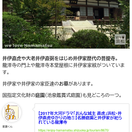
井伊直虎や大老井伊直弼をはじめ井伊家歴代の菩提寺。
龍潭寺の門上や龍潭寺本堂屋根に井伊家家紋がついていま
す。
井伊家や井伊家の家臣達の
お墓
があります。
国指定文化財の
庭園
（池泉鑑賞式庭園）も見どころの一つ。
【2017年大河ドラマ「おんな城主 直虎」浜松・井
伊直虎ゆかりの地①】名勝庭園と井伊家が祀ら
れている龍潭寺
家康くん
https://enjoy-hamamatsu.shizuoka.jp/tourism/8670/