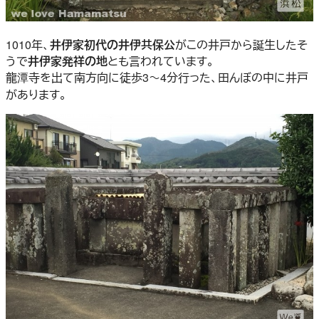
1010年、
井伊家初代の井伊共保公
がこの井戸から誕生したそ
うで
井伊家発祥の地
とも言われています。
龍潭寺を出て南方向に徒歩3～4分行った、田んぼの中に井戸
があります。