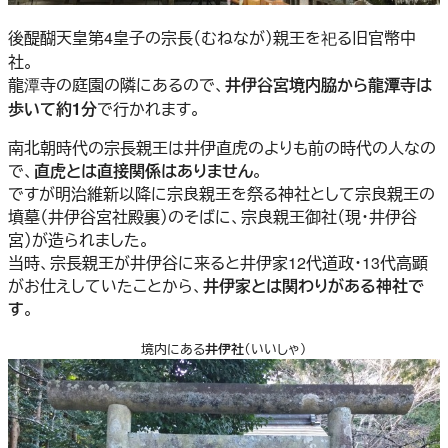
後醍醐天皇第4皇子の宗長（むねなが）親王を祀る旧官幣中
社。
龍潭寺の庭園の隣にあるので、
井伊谷宮境内脇から龍潭寺は
歩いて約1分
で行かれます。
南北朝時代の宗長親王は井伊直虎のよりも前の時代の人なの
で、
直虎とは直接関係はありません
。
ですが明治維新以降に宗良親王を祭る神社として宗良親王の
墳墓（井伊谷宮社殿裏）のそばに、宗良親王御社（現・井伊谷
宮）が造られました。
当時、宗長親王が井伊谷に来ると井伊家12代道政・13代高顕
がお仕えしていたことから、
井伊家とは関わりがある神社で
す
。
境内にある
井伊社
（いいしゃ）