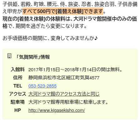
子供姫、若殿、町娘、腰元、侍、旅姿、忍者、旅姿合羽、子供赤備
え甲冑が
すべて500円で[着替え体験]できます
。
現在の[着替え体験]の体験料は、大河ドラマ館開催中のみの価
格
で、期間を過ぎたら変更になります。
お手頃価格の期間に、変身してみませんか♪
「気賀関所」情報
入館料
2017年1月15日～2018年1月14日の間は無料。
住所
静岡県浜松市北区細江町気賀4577
TEL
053-523-2855
アクセス
大河ドラマ館のアクセス方法と同じ
駐車場
大河ドラマ館専用駐車場に駐車します。
HP
http://www.kigasekisho.com/