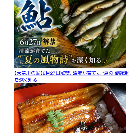
【天竜川の鮎】6月27日解禁、清流が育てた “夏の風物詩”
を深く知る