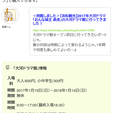
プ」で購入できます。
＜閉館しました＞【浜松観光】2017年大河ドラマ
「おんな城主 直虎」の大河ドラマ館に行ってきま
した！
家康くん
https://enjoy-hamamatsu.shizuoka.jp/tourism/10069/
大河ドラマ館オープン初日に行ってきたレポート
じゃ。
展示内容は時期によって変わるようじゃ。1年間
で何度も楽しめてよいの～♪
「大河ドラマ館」情報
入場
大人/600円、小中学生/300円
料
開館
2017年1月15日（日）～2018年1月14日（日）
期間
無休
開館
9:00～17:00（最終入場16:30）
時間