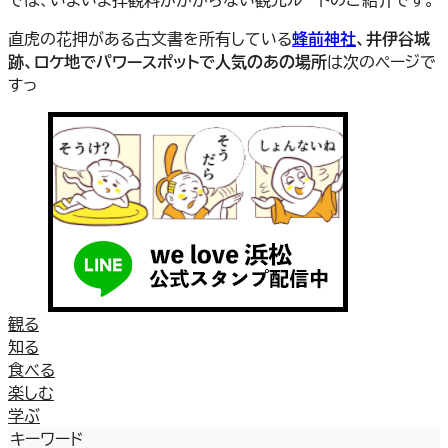
直虎の花押がある古文書を所有している
蜂前神社
、井伊谷城
跡、ロケ地でパワースポットで人気のあの場所
は次のページで
すっ
観る
知る
食べる
楽しむ
学ぶ
キーワード