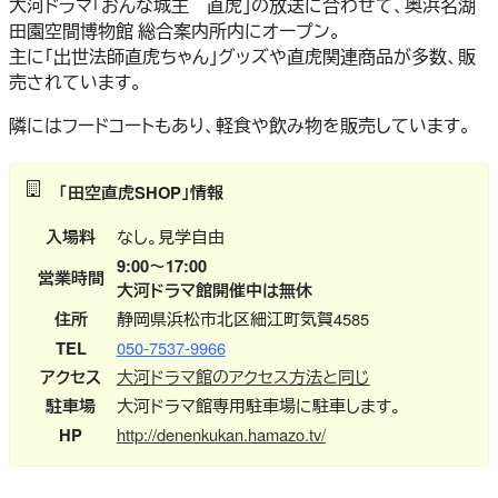
大河ドラマ「おんな城主 直虎」の放送に合わせて、奥浜名湖
田園空間博物館 総合案内所内にオープン。
主に「出世法師直虎ちゃん」グッズや直虎関連商品が多数、販
売されています。
隣にはフードコートもあり、軽食や飲み物を販売しています。
「田空直虎SHOP」情報
入場料
なし。見学自由
9:00～17:00
営業時間
大河ドラマ館開催中は無休
住所
静岡県浜松市北区細江町気賀4585
TEL
050-7537-9966
アクセス
大河ドラマ館のアクセス方法と同じ
駐車場
大河ドラマ館専用駐車場に駐車します。
HP
http://denenkukan.hamazo.tv/