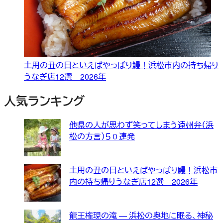
土用の丑の日といえばやっぱり鰻！浜松市内の持ち帰り
うなぎ店12選 2026年
人気ランキング
他県の人が思わず笑ってしまう遠州弁（浜
松の方言）５０連発
土用の丑の日といえばやっぱり鰻！浜松市
内の持ち帰りうなぎ店12選 2026年
龍王権現の滝 — 浜松の奥地に眠る、神秘