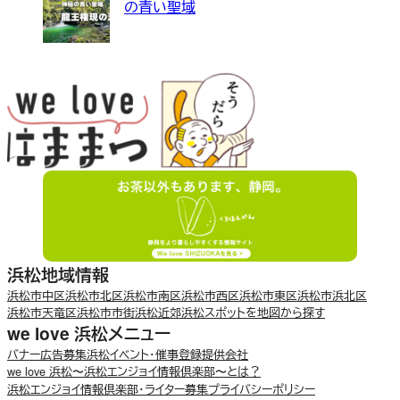
の青い聖域
浜松地域情報
浜松市中区
浜松市北区
浜松市南区
浜松市西区
浜松市東区
浜松市浜北区
浜松市天竜区
浜松市市街
浜松近郊
浜松スポットを地図から探す
we love 浜松メニュー
バナー広告募集
浜松イベント・催事登録
提供会社
we love 浜松〜浜松エンジョイ情報倶楽部〜とは？
浜松エンジョイ情報倶楽部・ライター募集
プライバシーポリシー