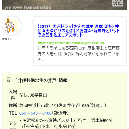
【2017年大河ドラマ「おんな城主 直虎」浜松・井
伊直虎ゆかりの地②】名勝庭園・龍潭寺とセット
で巡る引佐エリアスポット
家康くん
https://enjoy-hamamatsu.shizuoka.jp/tourism/9497/
井戸のそばにある石碑には、彦根藩主で江戸幕
府の大老・井伊直弼が詠んだ歌が彫られている
ぞ。
「井伊共保出生の井戸」情報
入場
なし。見学自由
料
住所
静岡県浜松市北区引佐町井伊谷1989（龍潭寺）
TEL
053 – 543 – 0480
（
龍潭寺）
・JR浜松駅から遠鉄バス奥山行行き 乗車約50分
アク
→「神宮前」下車 徒歩約10分