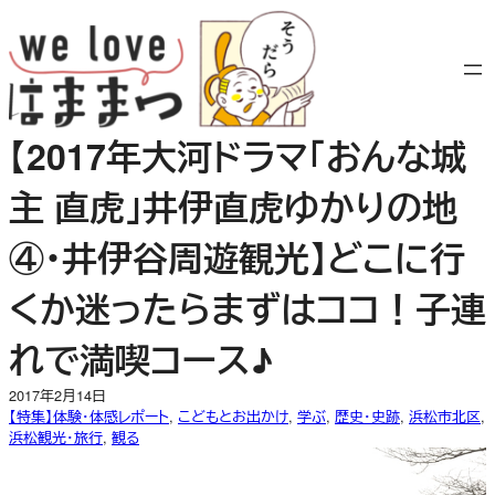
内
容
を
ス
キ
【2017年大河ドラマ「おんな城
ッ
プ
主 直虎」井伊直虎ゆかりの地
④・井伊谷周遊観光】どこに行
くか迷ったらまずはココ！子連
れで満喫コース♪
2017年2月14日
【特集】体験・体感レポート
, 
こどもとお出かけ
, 
学ぶ
, 
歴史・史跡
, 
浜松市北区
, 
浜松観光・旅行
, 
観る