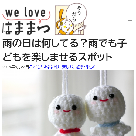
内
容
を
ス
キ
雨の日は何してる？雨でも子
ッ
プ
どもを楽しませるスポット
2016年6月23日
こどもとお出かけ
, 
楽しむ
, 
遊ぶ・楽しむ