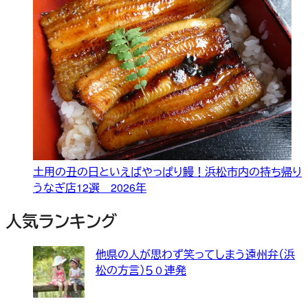
土用の丑の日といえばやっぱり鰻！浜松市内の持ち帰り
うなぎ店12選 2026年
人気ランキング
他県の人が思わず笑ってしまう遠州弁（浜
松の方言）５０連発