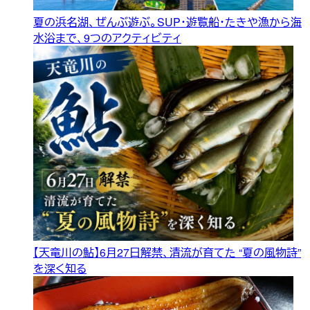
夏の浜名湖、ぜんぶ遊ぶ。SUP・遊覧船・たきや漁から海
水浴まで、9つのアクティビティ
【天竜川の鮎】6月27日解禁、清流が育てた “夏の風物詩”
を深く知る