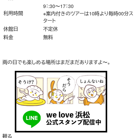
9：:30〜17：30
利用時間
※案内付きのツアーは10時より毎時00分ス
タート
休館日
不定休
料金
無料
雨の日でも楽しめる場所はまだまだありますよ〜。
観る