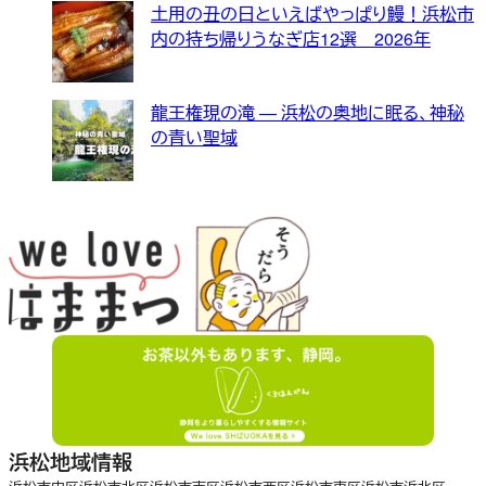
土用の丑の日といえばやっぱり鰻！浜松市
内の持ち帰りうなぎ店12選 2026年
龍王権現の滝 — 浜松の奥地に眠る、神秘
の青い聖域
浜松地域情報